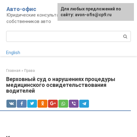
Перейти
Авто-офис
Для любых предложений по
к
Юридические консультации для водителей и
сайту: avon-ofis@cp9.ru
контенту
собственников авто
Поиск:
English
Главная
»
Права
Верховный суд о нарушениях процедуры
медицинского освидетельствования
водителей