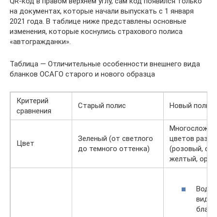
QR-код в правом верхнем углу, сам код появился только
на документах, которые начали выпускать с 1 января
2021 года. В таблице ниже представлены основные
изменения, которые коснулись страхового полиса
«автогражданки».
Таблица — Отличительные особенности внешнего вида
бланков ОСАГО старого и нового образца
Критерий
Старый полис
Новый полис
сравнения
Многосложный
Зеленый (от светлого
цветов разны
Цвет
до темного оттенка)
(розовый, фи
желтый, оранж
Водян
виде 
бланк