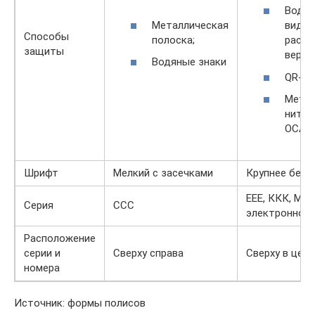
Водян
Металлическая
виде 
Способы
полоска;
расп
защиты
верти
Водяные знаки
QR-ко
Метал
нить 
ОСАГ
Шрифт
Мелкий с засечками
Крупнее без 
ЕЕЕ, ККК, МММ
Серия
ССС
электронног
Расположение
серии и
Сверху справа
Сверху в цен
номера
Источник: формы полисов